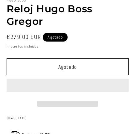
HUGO BOSS
Reloj Hugo Boss
Gregor
Precio
€279,00 EUR
Agotado
habitual
Impuestos incluidos.
Agotado
AGOTADO