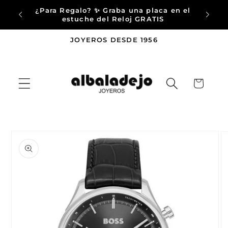
Ir
¿Para Regalo? ✨ Graba una placa en el
directamente
eninsula
estuche del Reloj GRATIS
al contenido
JOYEROS DESDE 1956
Carrito
Ir
directamente
a la
información
del producto